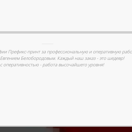
фии Префикс-принт за профессиональную и оперативную рабо
 Евгением Белобородовым. Каждый наш заказ - это шедевр!
е с оперативностью - работа высочайшего уровня!