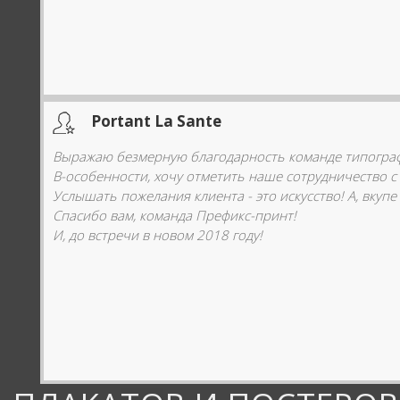
Portant La Sante
Выражаю безмерную благодарность команде типогра
В-особенности, хочу отметить наше сотрудничество с
Услышать пожелания клиента - это искусство! А, вкуп
Спасибо вам, команда Префикс-принт!
И, до встречи в новом 2018 году!