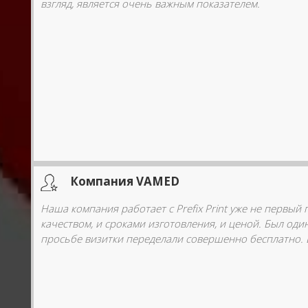
взгляд, является очень важным показателем.
Компания VAMED
Наша компания работает с Prefix Print уже не первый
качеством, и сроками изготовления, и ценой. Был оди
просьбе визитки переделали совершенно бесплатно. 