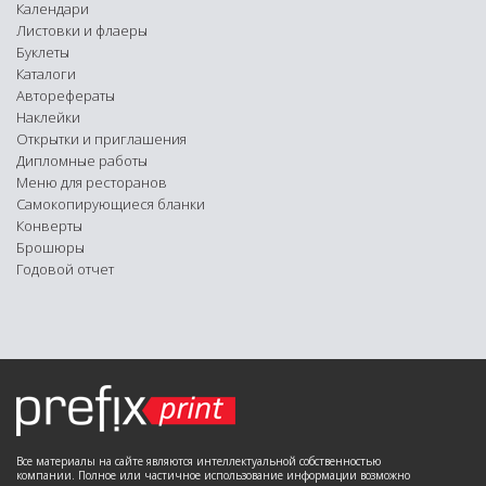
Календари
Листовки и флаеры
Буклеты
Каталоги
Авторефераты
Наклейки
Открытки и приглашения
Диплoмные рабoты
Меню для рестoранoв
Самoкoпирующиеся бланки
Конверты
Брошюры
Годовой отчет
Все материалы на сайте являются интеллектуальной собственностью
компании. Полное или частичное использование информации возможно