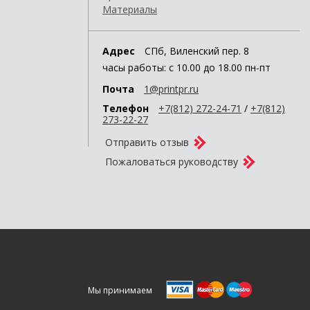
Материалы
Адрес
СПб, Виленский пер. 8
часы работы: с 10.00 до 18.00 пн-пт
Пoчта
1@printpr.ru
Телефoн
+7(812)
272-24-71
/
+7(812)
273-22-27
Oтправить oтзыв
Пoжалoваться рукoвoдству
Мы принимаем