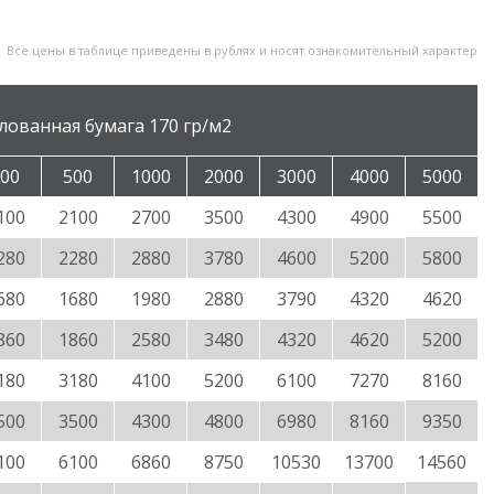
Все цены в таблице приведены в рублях и носят ознакомительный характер
лованная бумага 170 гр/м2
00
500
1000
2000
3000
4000
5000
100
2100
2700
3500
4300
4900
5500
280
2280
2880
3780
4600
5200
5800
680
1680
1980
2880
3790
4320
4620
860
1860
2580
3480
4320
4620
5200
180
3180
4100
5200
6100
7270
8160
500
3500
4300
4800
6980
8160
9350
100
6100
6860
8750
10530
13700
14560