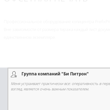
Профессиональное оборудование копицентра PrefixPri
Вне зависимости от размера тиража каждый лист докуме
единственном экземпляре.
Группа компаний "Би Питрон"
Меня устраивает практически все: оперативность в пер
взгляд, является очень важным показателем.