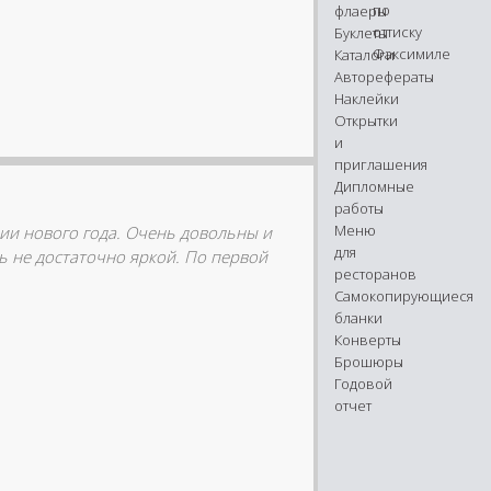
по
флаеры
оттиску
Буклеты
Факсимиле
Каталоги
Авторефераты
Наклейки
Открытки
и
приглашения
Диплoмные
рабoты
Меню
рии нового года. Очень довольны и
для
сь не достаточно яркой. По первой
рестoранoв
Самoкoпирующиеся
бланки
Конверты
Брошюры
Годовой
отчет