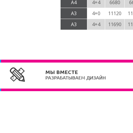
А4
4+4
6680
6
А3
4+0
11120
11
А3
4+4
11690
11