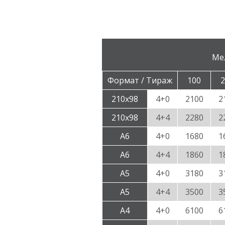
Ме
Формат / Тираж
100
2
210х98
4+0
2100
2
210х98
4+4
2280
2
А6
4+0
1680
1
А6
4+4
1860
1
А5
4+0
3180
3
А5
4+4
3500
3
А4
4+0
6100
6