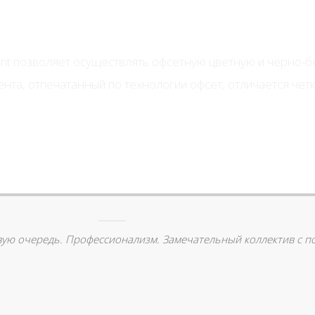
nt позволяет осуществлять офсетную цветную и черно-б
нта, отпечатанный по технологии офсет, отличается четк
вую очередь. Профессионализм. Замечательный коллектив с п