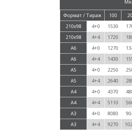
Ме
Формат / Тираж
100
2
210х98
4+0
1530
17
210х98
4+4
1720
18
А6
4+0
1270
13
А6
4+4
1430
15
А5
4+0
2250
25
А5
4+4
2640
28
А4
4+0
4370
48
А4
4+4
5110
56
А3
4+0
8080
90
А3
4+4
9270
10