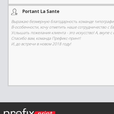
Portant La Sante
Выражаю безмерную благодарность команде типографи
В-особенности, хочу отметить наше сотрудничество с Е
Услышать пожелания клиента - это искусство! А, вкупе 
Спасибо вам, команда Префикс-принт!
И, до встречи в новом 2018 году!