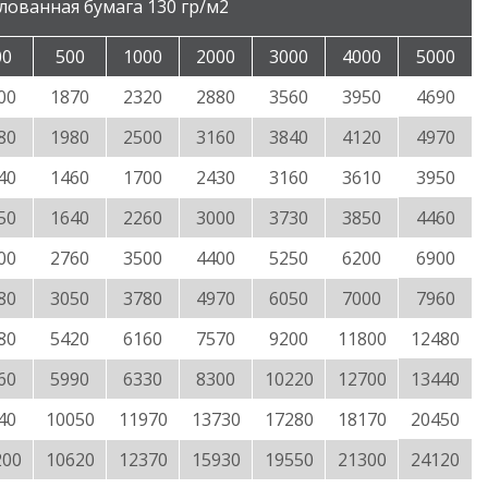
лованная бумага 130 гр/м2
00
500
1000
2000
3000
4000
5000
00
1870
2320
2880
3560
3950
4690
80
1980
2500
3160
3840
4120
4970
40
1460
1700
2430
3160
3610
3950
50
1640
2260
3000
3730
3850
4460
00
2760
3500
4400
5250
6200
6900
80
3050
3780
4970
6050
7000
7960
80
5420
6160
7570
9200
11800
12480
60
5990
6330
8300
10220
12700
13440
40
10050
11970
13730
17280
18170
20450
200
10620
12370
15930
19550
21300
24120