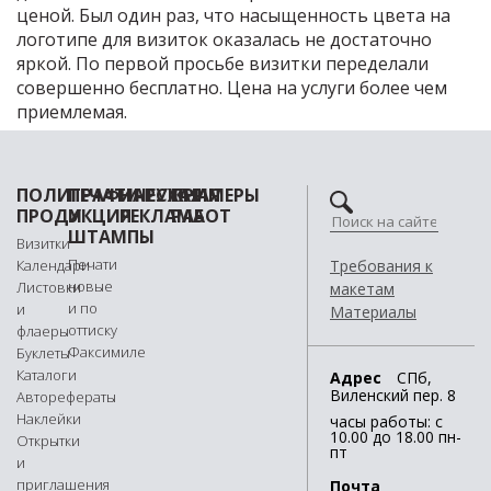
ценой. Был один раз, что насыщенность цвета на
логотипе для визиток оказалась не достаточно
яркой. По первой просьбе визитки переделали
совершенно бесплатно. Цена на услуги более чем
приемлемая.
ПОЛИГРАФИЧЕСКАЯ
ПЕЧАТИ
НАРУЖНАЯ
ПРИМЕРЫ
ПРОДУКЦИЯ
И
РЕКЛАМА
РАБОТ
ШТАМПЫ
Визитки
Печати
Календари
Требования к
новые
Листовки
макетам
и по
и
Материалы
оттиску
флаеры
Факсимиле
Буклеты
Каталоги
Адрес
СПб,
Виленский пер. 8
Авторефераты
Наклейки
часы работы: с
10.00 до 18.00 пн-
Открытки
пт
и
приглашения
Пoчта