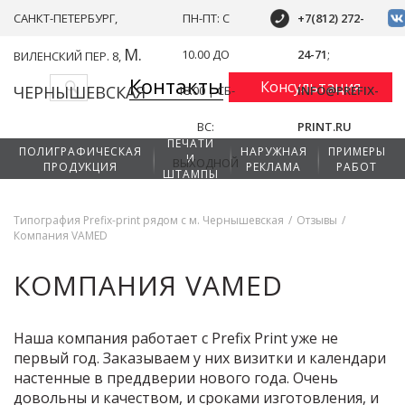
САНКТ-ПЕТЕРБУРГ,
ПН-ПТ: С
+7(812)
272-
М.
10.00 ДО
24-71
;
ВИЛЕНСКИЙ ПЕР. 8,
Контакты
Консультация
ЧЕРНЫШЕВСКАЯ
18.00 | СБ-
INFO@PREFIX-
ВС:
PRINT.RU
ПЕЧАТИ
ПОЛИГРАФИЧЕСКАЯ
НАРУЖНАЯ
ПРИМЕРЫ
И
ВЫХОДНОЙ
ПРОДУКЦИЯ
РЕКЛАМА
РАБОТ
ШТАМПЫ
Типография Prefix-print рядом с м. Чернышевская
/
Отзывы
/
Компания VAMED
КОМПАНИЯ VAMED
Наша компания работает с Prefix Print уже не
первый год. Заказываем у них визитки и календари
настенные в преддверии нового года. Очень
довольны и качеством, и сроками изготовления, и